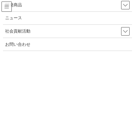
開発商品
企業理念
安心安全の国内製造
ニュース
会社概要
モンドセレクション受賞
GenKiru ～粉末系エナジー活力サプリ～
2019年8月
社会貢献活動
MAX-GPCα
お問い合わせ
マックスノビール
デフバドミントン日本代表チームに協賛
HOME
2019年8月
AC長野パルセイロ・バドミントンクラブに協賛
2019年8月19日
京都サンガF.C.に協賛
ニュース
新商品 販売予告
大人の笑顔は次世代の笑顔。大人が笑顔にならな
ければ次世代を担う若者は大人になる不安を抱え
ます。 我々大人が、一 […]
2019年8月1日